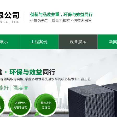
创新与品质并重，环保与效益同行
科技为先导 · 质量为根本 · 信誉为宗旨
展示
工程案例
设备展示
新