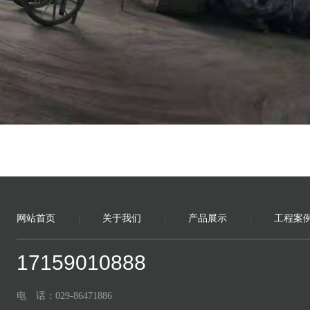
网站首页
|
关于我们
|
产品展示
|
工程案
17159010888
电 话：029-86471886