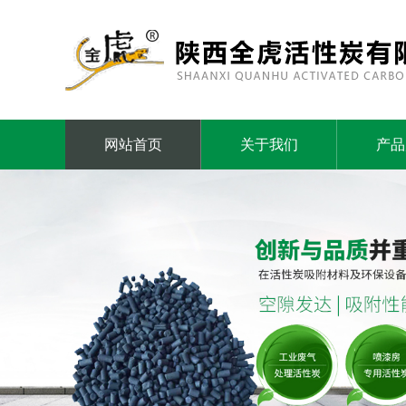
网站首页
关于我们
产品