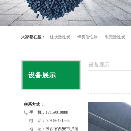
大家都在搜：
柱状活性炭
蜂窝活性炭
果壳活性炭
设备展示
设备展示
联系方式：
手 机：17159010888
电 话：029-86471886
地 址：陕西省西安市浐灞