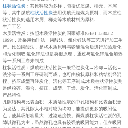
柱状活性炭
：其原料较为多样，包括优质煤、椰壳、木屑
等，其中煤质
柱状活性炭
选用优质无烟煤为原料，而木质柱
状活性炭则选用木屑、椰壳等木质材料为原料.
生产工艺
木质活性炭：按照木质活性炭的国家标准(GB/T 13803.2-
1999)，常采用物理法、磷酸法、氯化锌法等工艺进行加工生
产。比如磷酸法，是将木质原料与磷酸混合后进行加热炭化
和活化制取;氯化锌法也是类似原理，通过与氯化锌混合加热
等一系列工序来制成.
柱状活性炭：煤质柱状活性炭一般经过炭化→冷却→活化→
洗涤等一系列工序研制而成，也可由粉状原料和粘结剂经混
捏、挤压成型再经炭化、活化等工序制成;木质柱状活性炭则
是经粉碎、混合、挤压、成型、干燥、炭化、活化而制成.
产品特性
孔隙结构与比表面积：木质活性炭的中孔结构和比表面积更
为发达，其孔隙大小相对较为均匀，能提供更多的吸附位
点，使其吸附容量大，过滤速度快。而煤质柱状活性炭的孔
隙以微孔为主，虽然微孔也具有较强的吸附能力，但在吸附